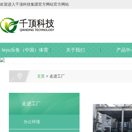
欢迎进入千顶科技集团官方网站官方网站
leyu乐鱼（中国）体育
关于我们
产品中
官方网站,
主页
> 走进工厂
走进工厂
办公环境